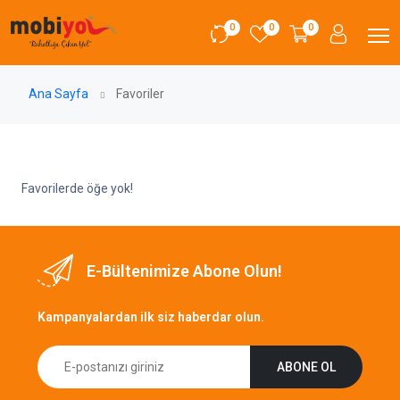
0
0
0
Ana Sayfa
Favoriler
Favorilerde öğe yok!
E-Bültenimize Abone Olun!
Kampanyalardan ilk siz haberdar olun.
ABONE OL