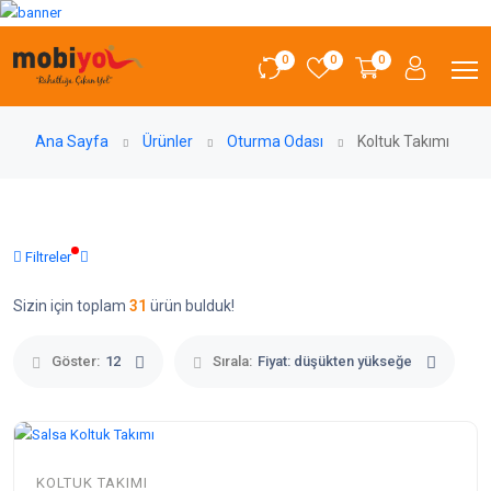
0
0
0
Ana Sayfa
Ürünler
Oturma Odası
Koltuk Takımı
Filtreler
Sizin için toplam
31
ürün bulduk!
Göster:
12
Sırala:
Fiyat: düşükten yükseğe
KOLTUK TAKIMI