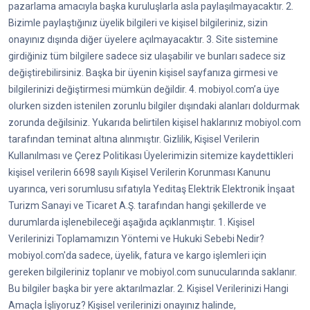
pazarlama amacıyla başka kuruluşlarla asla paylaşılmayacaktır. 2.
Bizimle paylaştığınız üyelik bilgileri ve kişisel bilgileriniz, sizin
onayınız dışında diğer üyelere açılmayacaktır. 3. Site sistemine
girdiğiniz tüm bilgilere sadece siz ulaşabilir ve bunları sadece siz
değiştirebilirsiniz. Başka bir üyenin kişisel sayfanıza girmesi ve
bilgilerinizi değiştirmesi mümkün değildir. 4. mobiyol.com’a üye
olurken sizden istenilen zorunlu bilgiler dışındaki alanları doldurmak
zorunda değilsiniz. Yukarıda belirtilen kişisel haklarınız mobiyol.com
tarafından teminat altına alınmıştır. Gizlilik, Kişisel Verilerin
Kullanılması ve Çerez Politikası Üyelerimizin sitemize kaydettikleri
kişisel verilerin 6698 sayılı Kişisel Verilerin Korunması Kanunu
uyarınca, veri sorumlusu sıfatıyla Yeditaş Elektrik Elektronik İnşaat
Turizm Sanayi ve Ticaret A.Ş. tarafından hangi şekillerde ve
durumlarda işlenebileceği aşağıda açıklanmıştır. 1. Kişisel
Verilerinizi Toplamamızın Yöntemi ve Hukuki Sebebi Nedir?
mobiyol.com'da sadece, üyelik, fatura ve kargo işlemleri için
gereken bilgileriniz toplanır ve mobiyol.com sunucularında saklanır.
Bu bilgiler başka bir yere aktarılmazlar. 2. Kişisel Verilerinizi Hangi
Amaçla İşliyoruz? Kişisel verilerinizi onayınız halinde,