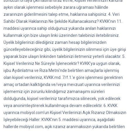
sonucun ortaya çıkmasına itiraz etme, Kişisel verilerinizin kanuna
aykırı olarak işlenmesi sebebiyle zarara uğraması hâlinde
zararınızın giderilmesini talep etme, haklarına sahipsiniz. 4. Veri
Sahibi Olarak Haklarınızı Ne Şekilde Kullanacaksınız? KVKK'nın 11.
maddesi uyarınca sahip olduğunuz yukarıda anılan haklarınızı
kullanmak için bize ulaşın linki üzerinden talebinizi iletebilirsiniz.
Üyelik bilgilerinizi dilediğiniz zaman hesap bilgilerinizden
güncelleyebileceğiniz gibi, üyelik bilgilerinizin silinmesi için üye girişi
yaparak bize ulaşın linkinden talebinizi iletmeniz yeterli olacaktır. 5.
Kişisel Verileriniz Ne Süreyle İşlenecektir? KVKK'ya uygun olarak,
işbu Aydınlatma ve Rıza Metni'nde belirtilen amaçlarla işlenmiş
olan kişisel verileriniz, KVKK md. 7/f.1.'e göre işlenmesi gerektiren
amaç ortadan kalktığında ve/veya mevzuat uyarınca verilerinizi
işlememiz için zorunlu kılındığımız zamanaşımı süreleri
dolduğunda, kişisel verileriniz tarafımızca silinecek, yok edilecek
veya anonimleştirerek kullanılmaya devam edilecektir. 6. KVKK
uyarınca mobiyol.com'un Kişisel Verilerinizi Açık Rızanız Olmaksızın
İşleyebileceği Haller: KVKK'nın 5. maddesi uyarınca, aşağıdaki
hallerde mobiyol.com, açık rızanız aranmaksızın yukarıda belirtilen