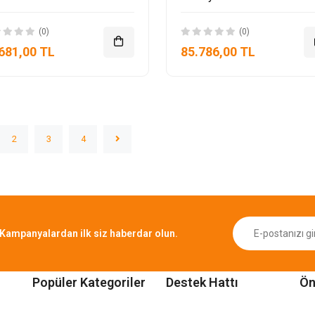
(0)
(0)
681,00 TL
85.786,00 TL
2
3
4
Kampanyalardan ilk siz haberdar olun.
Popüler Kategoriler
Destek Hattı
Ön