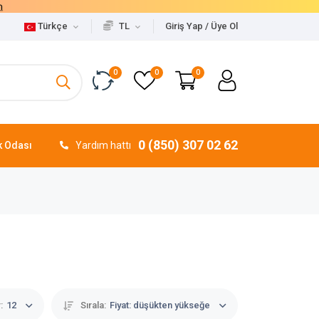
Türkçe
TL
Giriş Yap / Üye Ol
0
0
0
0 (850) 307 02 62
 Odası
Yardım hattı
:
12
Sırala:
Fiyat: düşükten yükseğe