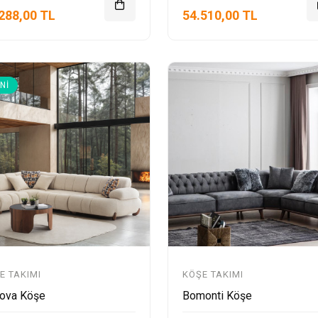
288,00 TL
54.510,00 TL
NI
E TAKIMI
KÖŞE TAKIMI
ova Köşe
Bomonti Köşe