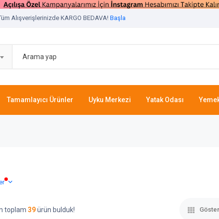
Tüm Alışverişlerinizde KARGO BEDAVA!
Başla
Tamamlayıcı Ürünler
Uyku Merkezi
Yatak Odası
Yemek
er
çin toplam
39
ürün bulduk!
Göster