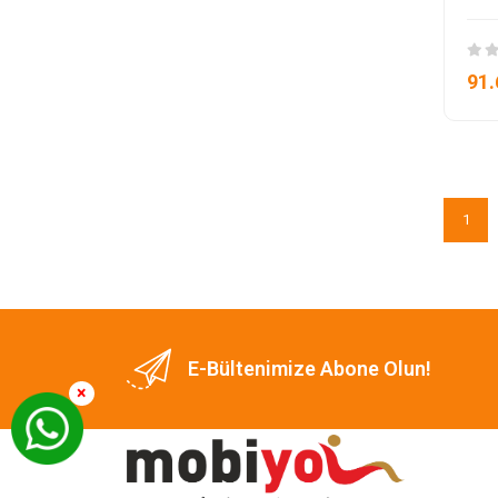
91.
1
E-Bültenimize Abone Olun!
×