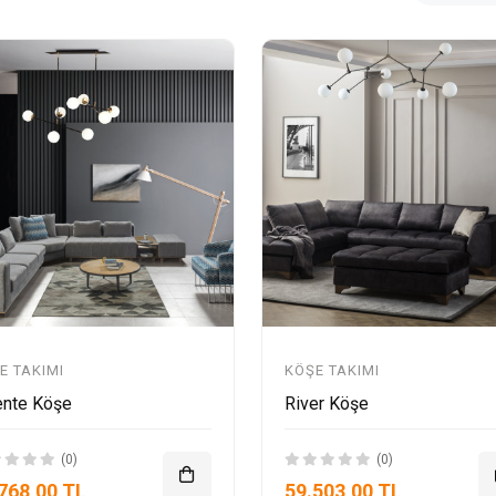
E TAKIMI
KÖŞE TAKIMI
ente Köşe
River Köşe
(0)
(0)
768,00 TL
59.503,00 TL