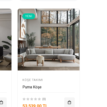
YENI
KÖŞE TAKIMI
Puma Köşe
(0)
53.539,00 TL