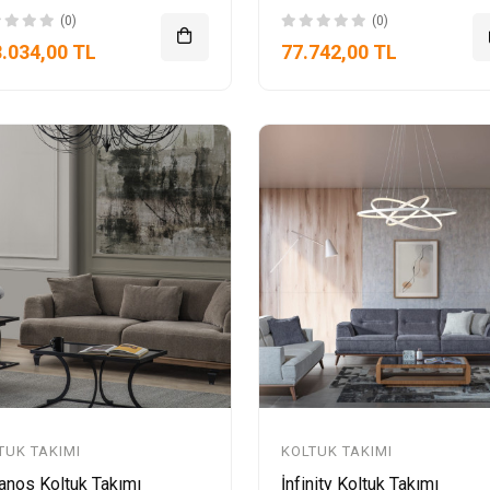
(0)
(0)
.034,00 TL
77.742,00 TL
TUK TAKIMI
KOLTUK TAKIMI
anos Koltuk Takımı
İnfinity Koltuk Takımı