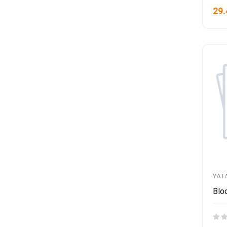
29.
YAT
Blo