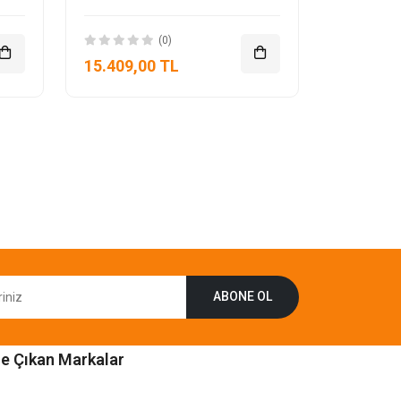
(0)
15.409,00 TL
ABONE OL
e Çıkan Markalar