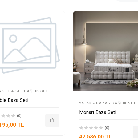
AK - BAZA - BAŞLIK SET
ble Baza Seti
YATAK - BAZA - BAŞLIK SET
Monart Baza Seti
(0)
195,00 TL
(0)
47.586,00 TL