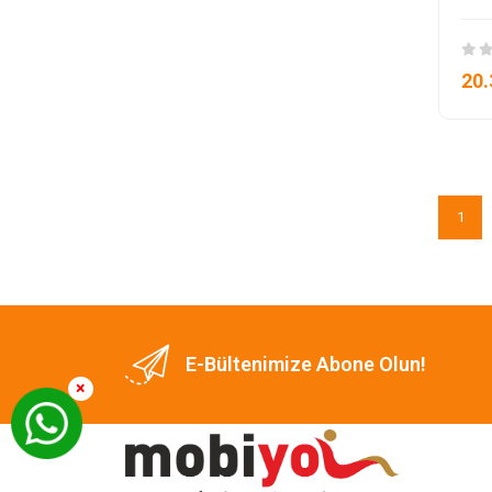
20.
1
E-Bültenimize Abone Olun!
×