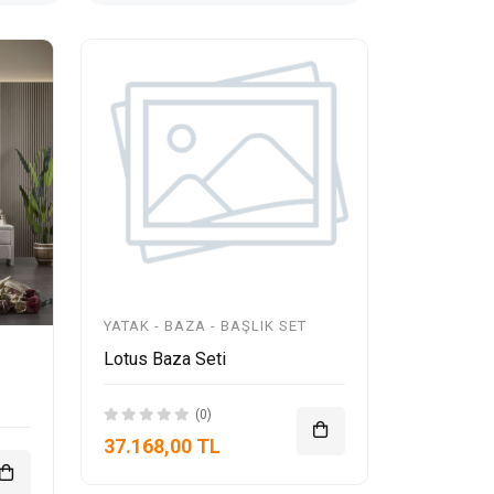
YATAK - BAZA - BAŞLIK SET
Lotus Baza Seti
(0)
37.168,00 TL