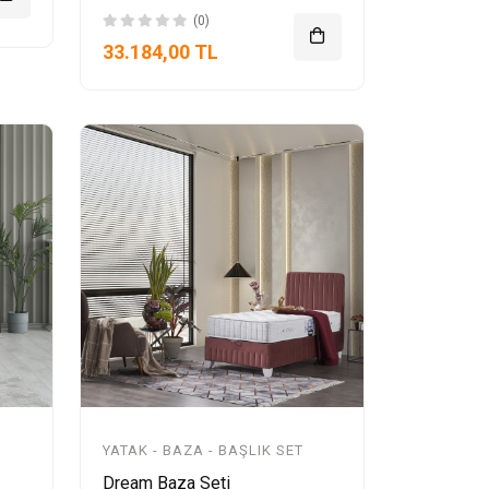
(0)
33.184,00 TL
YATAK - BAZA - BAŞLIK SET
Dream Baza Seti