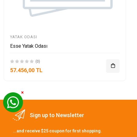
YATAK ODASI
Esse Yatak Odası
(0)
57.456,00 TL
×
Sign up to Newsletter
...and receive $25 coupon for first shopping.