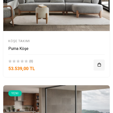
KÖŞE TAKIMI
Puma Köşe
(0)
53.539,00 TL
YENI