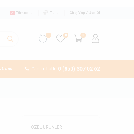
Türkçe
TL
Giriş Yap / Üye Ol
0
0
0
0 (850) 307 02 62
 Odası
Yardım hattı
ÖZEL ÜRÜNLER