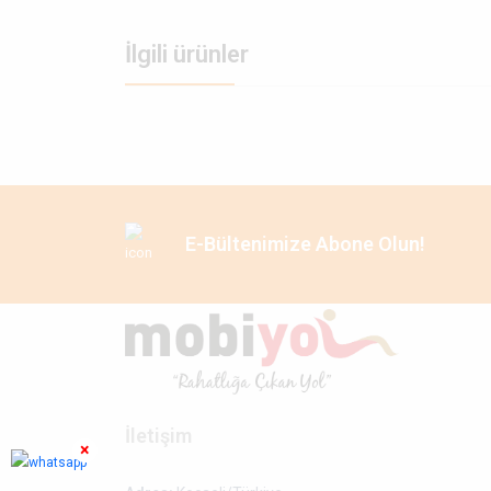
İlgili ürünler
E-Bültenimize Abone Olun!
İletişim
×