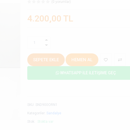
(0 yorumlar)
4.200,00 TL
1
SEPETE EKLE
HEMEN AL
WHATSAPP İLE İLETIŞIME GEÇ
SKU
:
SND900ORN1
Kategoriler:
Sandalye
Stok:
Stokta var