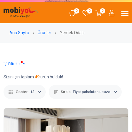
0
0
0
Ana Sayfa
Ürünler
Yemek Odası
Filtreler
Sizin için toplam
49
ürün bulduk!
Göster:
12
Sırala:
Fiyat pahalıdan ucuza