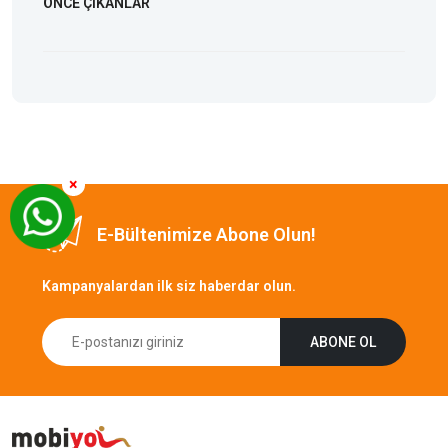
ÖNCE ÇIKANLAR
×
E-Bültenimize Abone Olun!
Kampanyalardan ilk siz haberdar olun.
ABONE OL