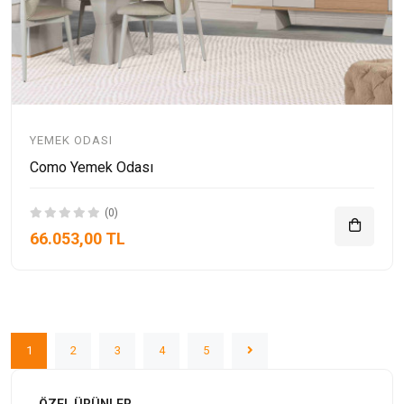
YEMEK ODASI
Como Yemek Odası
(0)
66.053,00 TL
1
2
3
4
5