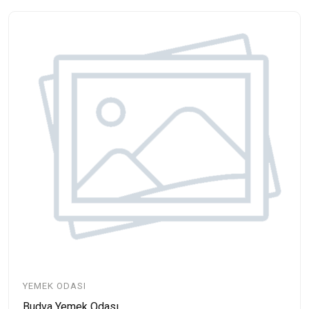
YEMEK ODASI
Budva Yemek Odası