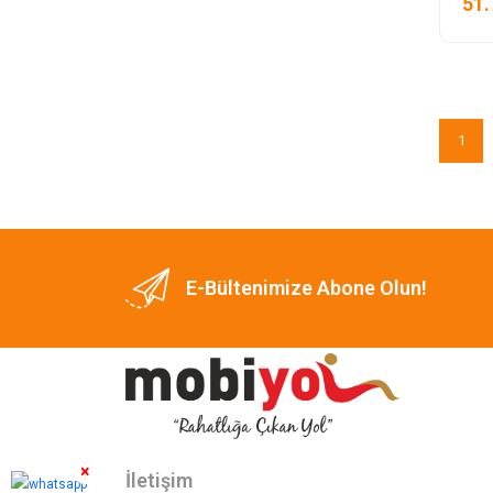
51.
1
E-Bültenimize Abone Olun!
×
İletişim