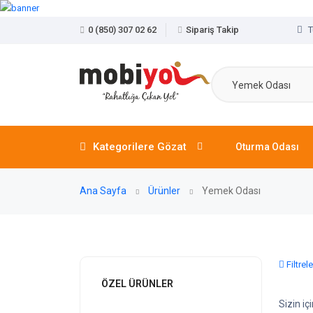
0 (850) 307 02 62
Sipariş Takip
T
Yemek Odası
Kategorilere Gözat
Oturma Odası
Ana Sayfa
Ürünler
Yemek Odası
Filtrele
ÖZEL ÜRÜNLER
Sizin i