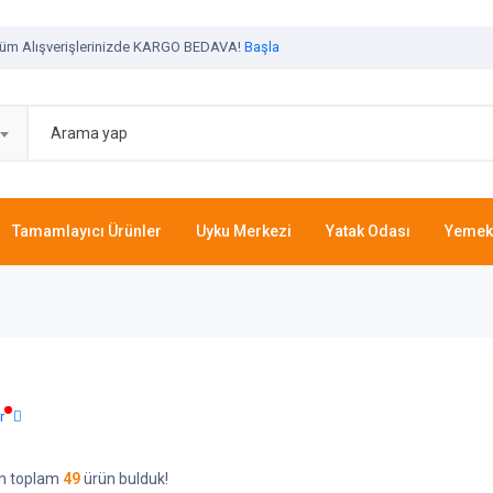
üm Alışverişlerinizde KARGO BEDAVA!
Başla
Tamamlayıcı Ürünler
Uyku Merkezi
Yatak Odası
Yemek
r
çin toplam
49
ürün bulduk!