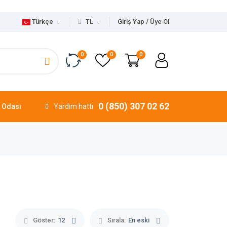
Türkçe
TL
Giriş Yap / Üye Ol
0
0
0
0 (850) 307 02 62
 Odası
Yardım hattı
Göster:
12
Sırala:
En eski