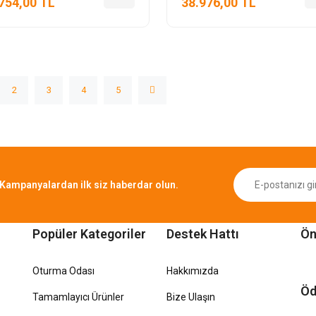
754,00 TL
38.976,00 TL
2
3
4
5
Kampanyalardan ilk siz haberdar olun.
Popüler Kategoriler
Destek Hattı
Ön
Oturma Odası
Hakkımızda
Öd
Tamamlayıcı Ürünler
Bize Ulaşın