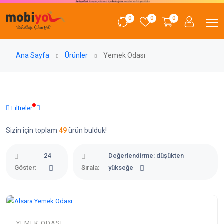
0
0
0
Ana Sayfa
Ürünler
Yemek Odası
Filtreler
Sizin için toplam
49
ürün bulduk!
24
Değerlendirme: düşükten
Göster:
Sırala:
yükseğe
YEMEK ODASI