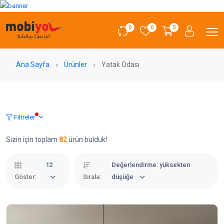
0
0
0
Ana Sayfa
Ürünler
Yatak Odası
Filtreler
Sizin için toplam
82
ürün bulduk!
12
Değerlendirme: yüksekten
Göster:
Sırala:
düşüğe