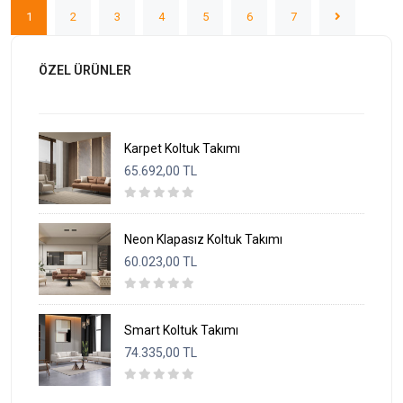
1
2
3
4
5
6
7
ÖZEL ÜRÜNLER
Karpet Koltuk Takımı
65.692,00 TL
Neon Klapasız Koltuk Takımı
60.023,00 TL
Smart Koltuk Takımı
74.335,00 TL