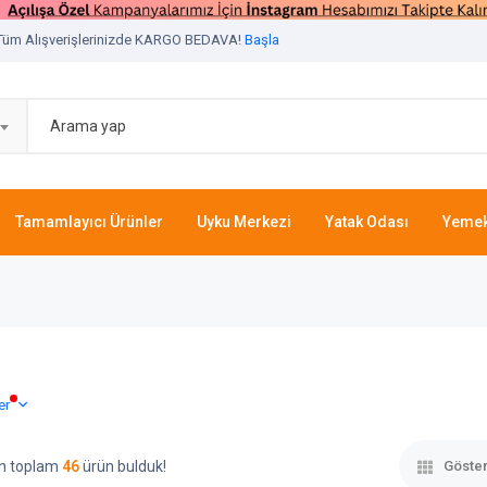
Tüm Alışverişlerinizde KARGO BEDAVA!
Başla
Tamamlayıcı Ürünler
Uyku Merkezi
Yatak Odası
Yemek
er
çin toplam
46
ürün bulduk!
Göster