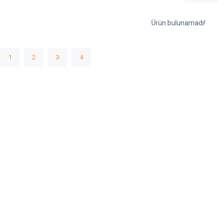
Ürün bulunamadı!
1
2
3
4