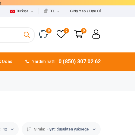
Türkçe
TL
Giriş Yap / Üye Ol
0
0
0
0 (850) 307 02 62
 Odası
Yardım hattı
:
12
Sırala:
Fiyat: düşükten yükseğe