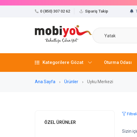
0 (850) 307 02 62
Sipariş Takip
Yatak
Kategorilere Gözat
Oturma Odası
Ana Sayfa
Ürünler
Uyku Merkezi
Filtrel
ÖZEL ÜRÜNLER
Sizin i