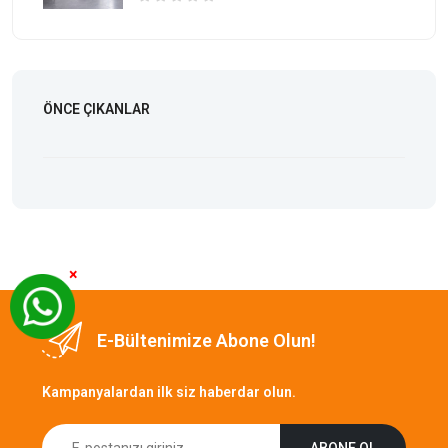
ÖNCE ÇIKANLAR
×
E-Bültenimize Abone Olun!
Kampanyalardan ilk siz haberdar olun.
ABONE OL