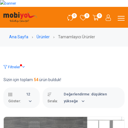
0
0
0
Ana Sayfa
Ürünler
Tamamlayıcı Ürünler
Filtreler
Sizin için toplam
54
ürün bulduk!
12
Değerlendirme: düşükten
Göster:
Sırala:
yükseğe