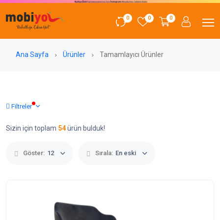
0
0
0
Ana Sayfa
Ürünler
Tamamlayıcı Ürünler
Filtreler
Sizin için toplam
54
ürün bulduk!
Göster:
12
Sırala:
En eski