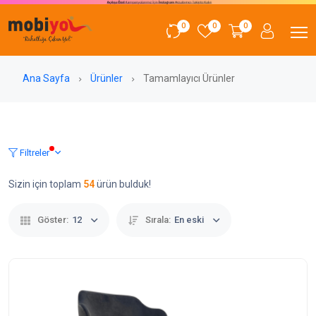
0
0
0
Ana Sayfa
Ürünler
Tamamlayıcı Ürünler
Filtreler
Sizin için toplam
54
ürün bulduk!
Göster:
12
Sırala:
En eski