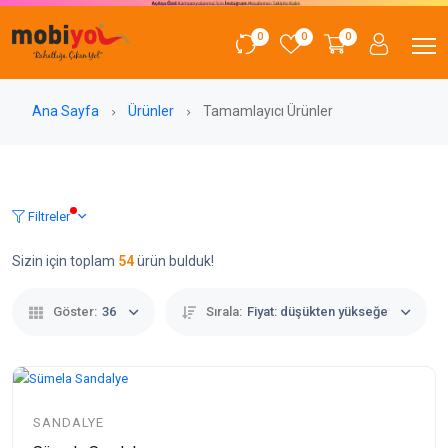
0
0
0
Ana Sayfa
Ürünler
Tamamlayıcı Ürünler
Filtreler
Sizin için toplam
54
ürün bulduk!
Göster:
36
Sırala:
Fiyat: düşükten yükseğe
SANDALYE